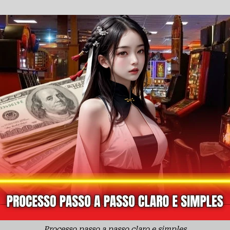
Processo passo a passo claro e simples