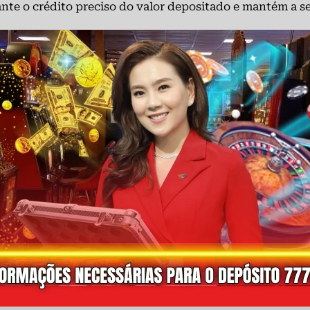
ante o crédito preciso do valor depositado e mantém a s