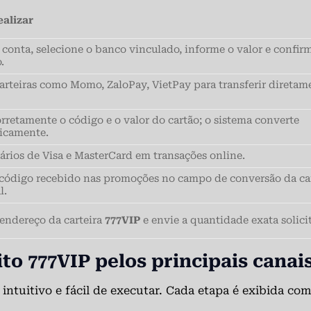
alizar
 conta, selecione o banco vinculado, informe o valor e confir
.
carteiras como Momo, ZaloPay, VietPay para transferir diretam
orretamente o código e o valor do cartão; o sistema converte
icamente.
ários de Visa e MasterCard em transações online.
 código recebido nas promoções no campo de conversão da ca
l.
endereço da carteira
777VIP
e envie a quantidade exata solici
to 777VIP pelos principais canai
 intuitivo e fácil de executar. Cada etapa é exibida com