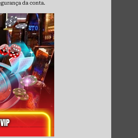
egurança da conta.