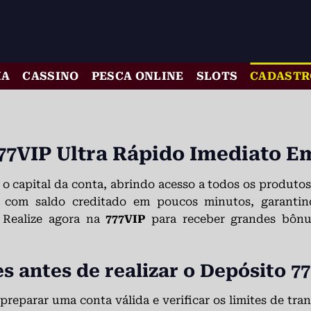
IA
CASSINO
PESCA ONLINE
SLOTS
CADASTR
77VIP Ultra Rápido Imediato E
 o capital da conta, abrindo acesso a todos os produto
, com saldo creditado em poucos minutos, garant
. Realize agora na
777VIP
para receber grandes bônu
 antes de realizar o Depósito 7
 preparar uma conta válida e verificar os limites de tra