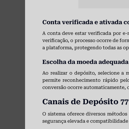
Conta verificada e ativada 
A conta deve estar verificada por e
verificação, o processo ocorre de fo
a plataforma, protegendo todas as op
Escolha da moeda adequada 
Ao realizar o depósito, selecione a
permite reconhecimento rápido pelo
conversão ocorre automaticamente, o
Canais de Depósito 77
O sistema oferece diversos métodos
segurança elevada e compatibilidade 