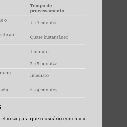
Tempo de
processamento
me o
1 a 3 minutos
ente ao
Quase instantâneo
1 minuto
3 a 5 minutos
rteira
Imediato
tada.
2 a 4 minutos
s
 clareza para que o usuário conclua a