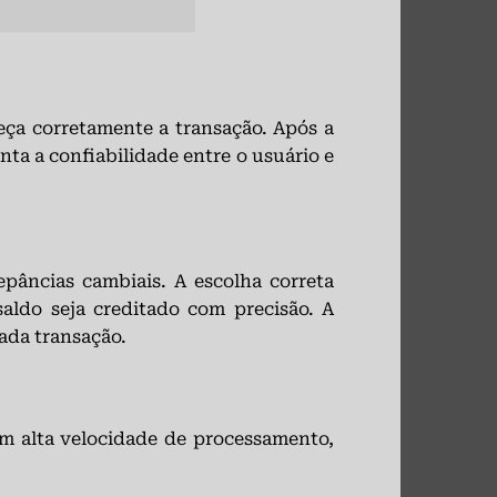
eça corretamente a transação. Após a
ta a confiabilidade entre o usuário e
epâncias cambiais. A escolha correta
aldo seja creditado com precisão. A
ada transação.
m alta velocidade de processamento,