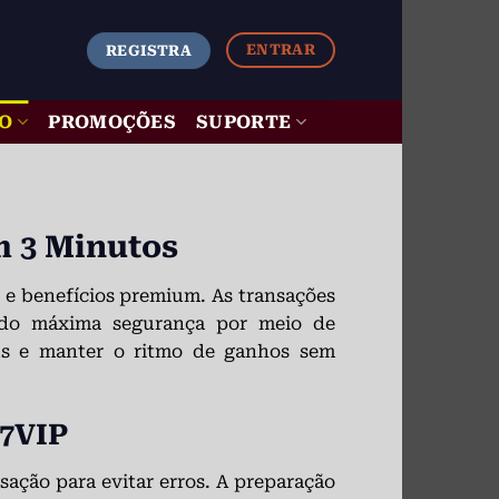
ENTRAR
REGISTRA
O
PROMOÇÕES
SUPORTE
m 3 Minutos
s e benefícios premium. As transações
indo máxima segurança por meio de
s e manter o ritmo de ganhos sem
77VIP
nsação para evitar erros. A preparação