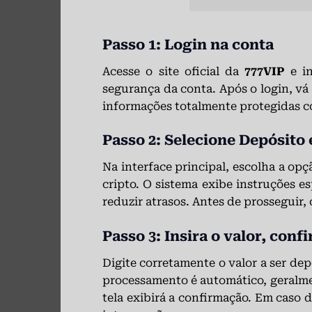
Passo 1: Login na conta
Acesse o site oficial da
777VIP
e in
segurança da conta. Após o login, vá
informações totalmente protegidas c
Passo 2: Selecione Depósito
Na interface principal, escolha a op
cripto. O sistema exibe instruções e
reduzir atrasos. Antes de prosseguir,
Passo 3: Insira o valor, con
Digite corretamente o valor a ser de
processamento é automático, geralmen
tela exibirá a confirmação. Em caso 