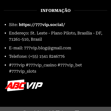
INFORMAÇÃO
Site:
https://777vip.social/
Endereço: St. Leste - Plano Piloto, Brasília - DF,
71261-510, Brasil
E-mail:
777vip.blog@gmail.com
Telefone: (+55) 1541 8246776
#777vip #777vip_casino #777vip_bet
#777vip_slots