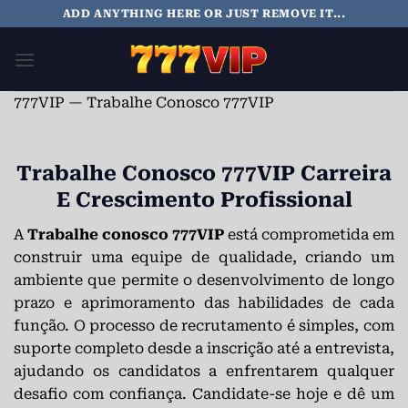
Skip
ADD ANYTHING HERE OR JUST REMOVE IT...
to
content
777VIP
—
Trabalhe Conosco 777VIP
Trabalhe Conosco 777VIP Carreira
E Crescimento Profissional
A
Trabalhe conosco 777VIP
está comprometida em
construir uma equipe de qualidade, criando um
ambiente que permite o desenvolvimento de longo
prazo e aprimoramento das habilidades de cada
função. O processo de recrutamento é simples, com
suporte completo desde a inscrição até a entrevista,
ajudando os candidatos a enfrentarem qualquer
desafio com confiança. Candidate-se hoje e dê um